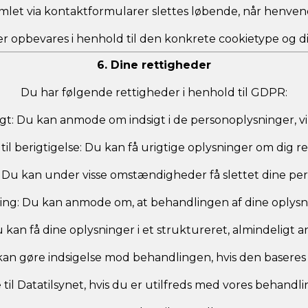
mlet via kontaktformularer slettes løbende, når henvend
r opbevares i henhold til den konkrete cookietype og 
6. Dine rettigheder
Du har følgende rettigheder i henhold til GDPR:
sigt: Du kan anmode om indsigt i de personoplysninger, v
til berigtigelse: Du kan få urigtige oplysninger om dig r
g: Du kan under visse omstændigheder få slettet dine p
ning: Du kan anmode om, at behandlingen af dine oplys
Du kan få dine oplysninger i et struktureret, almindeligt
u kan gøre indsigelse mod behandlingen, hvis den baseres 
e til Datatilsynet, hvis du er utilfreds med vores behand