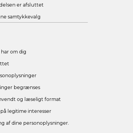
elsen er afsluttet
dine samtykkevalg
i har om dig
ettet
ersonoplysninger
ninger begrænses
 anvendt og læseligt format
på legitime interesser
ling af dine personoplysninger.