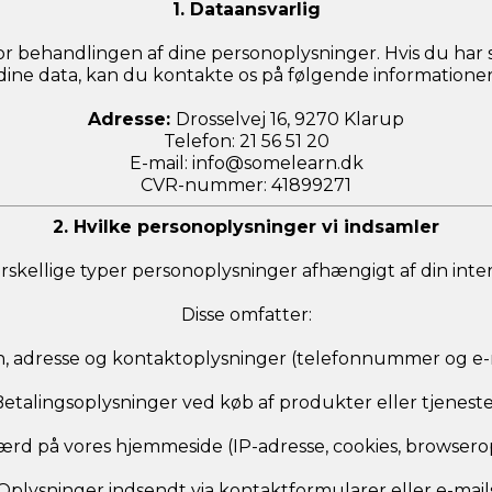
1. Dataansvarlig
r behandlingen af dine personoplysninger. Hvis du har 
dine data, kan du kontakte os på følgende informationer
Adresse:
Drosselvej 16, 9270 Klarup
Telefon: 21 56 51 20
E-mail:
info@somelearn.dk
CVR-nummer: 41899271
2. Hvilke personoplysninger vi indsamler
orskellige typer personoplysninger afhængigt af din inte
Disse omfatter:
, adresse og kontaktoplysninger (telefonnummer og e-
etalingsoplysninger ved køb af produkter eller tjenest
rd på vores hjemmeside (IP-adresse, cookies, browsero
Oplysninger indsendt via kontaktformularer eller e-mail