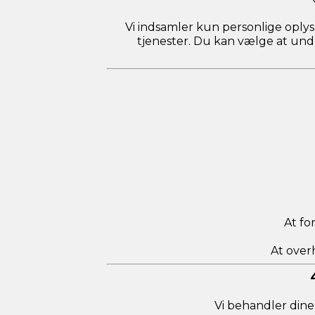
Vi indsamler kun personlige oplysni
tjenester. Du kan vælge at undl
At fo
At over
Vi behandler dine