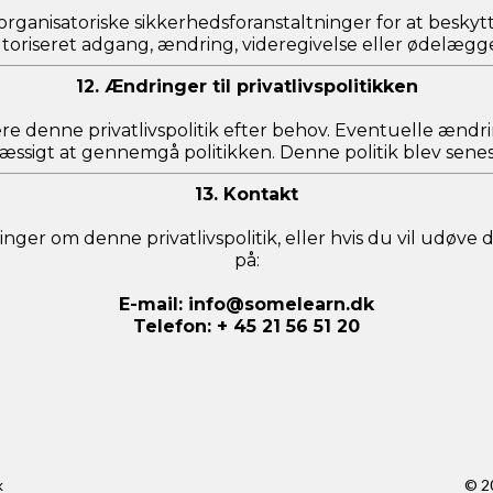
organisatoriske sikkerhedsforanstaltninger for at besk
toriseret adgang, ændring, videregivelse eller ødelægge
12. Ændringer til privatlivspolitikken
ere denne privatlivspolitik efter behov. Eventuelle ændri
elmæssigt at gennemgå politikken. Denne politik blev sene
13. Kontakt
nger om denne privatlivspolitik, eller hvis du vil udøve 
på:
E-mail:
info@somelearn.dk
Telefon: + 45 21 56 51 20
k
© 2