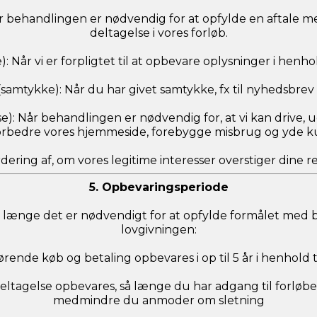
): Når behandlingen er nødvendig for at opfylde en aftale m
deltagelse i vores forløb.
telse): Når vi er forpligtet til at opbevare oplysninger i hen
ra a (samtykke): Når du har givet samtykke, fx til nyhedsbrev 
teresse): Når behandlingen er nødvendig for, at vi kan drive
rbedre vores hjemmeside, forebygge misbrug og yde k
dering af, om vores legitime interesser overstiger dine 
5. Opbevaringsperiode
å længe det er nødvendigt for at opfylde formålet med b
lovgivningen:
ende køb og betaling opbevares i op til 5 år i henhold 
eltagelse opbevares, så længe du har adgang til forløbet
medmindre du anmoder om sletning