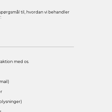
spørgsmål til, hvordan vi behandler
:
raktion med os.
mail)
er
plysninger)
s