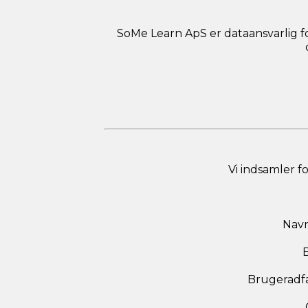
SoMe Learn ApS er dataansvarlig fo
Vi indsamler f
Navn
B
Brugeradfæ